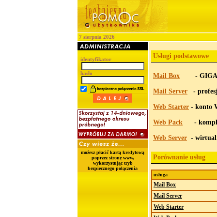
7 sierpnia 2026
Usługi podstawowe
identyfikator
hasło
Mail Box
- GIGAnty
Mail Server
- profesj
Web Starter
- konto 
Web Pack
- kompleks
Web Server
- wirtua
możesz płacić kartą kredytową
Porównanie usług
poprzez stronę www,
wykorzystując tryb
bezpiecznego połączenia
usługa
Mail Box
Mail Server
Web Starter