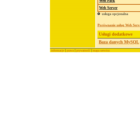
Web Pack
Web Server
usługa opcjonalna
Porównanie usług Web Serv
Usługi dodatkowe
Baza danych MySQL
|
|
|
informacje
prawa
prywatność
mapa serwisu