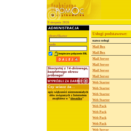
9 sierpnia 2026
Usługi podstawowe:
identyfikator
nazwa usługi
hasło
Mail Box
Mail Box
Mail Server
Mail Server
Mail Server
Mail Server
Web Starter
Web Starter
opis większości niezrozumiałych
Web Starter
słów związanych z Internetem
znajdziesz w "
słowniku
"
Web Starter
Web Pack
Web Pack
Web Pack
Web Pack
Web Server