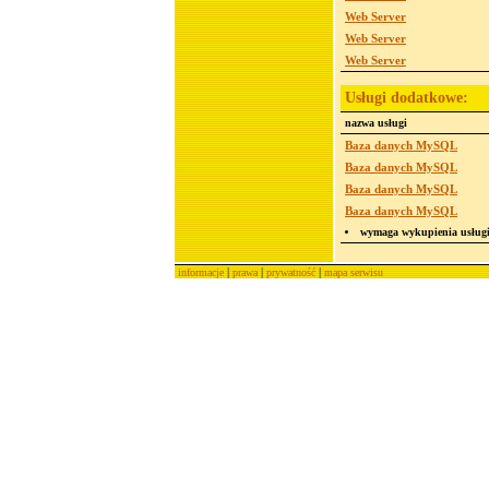
Web Server
Web Server
Web Server
Usługi dodatkowe:
nazwa usługi
Baza danych MySQL
Baza danych MySQL
Baza danych MySQL
Baza danych MySQL
wymaga wykupienia usług
|
|
|
informacje
prawa
prywatność
mapa serwisu