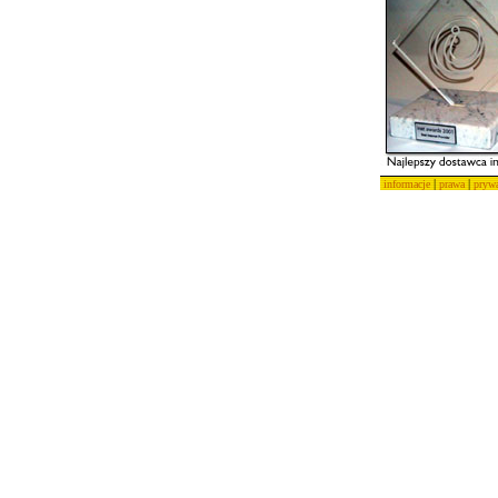
|
|
informacje
prawa
pryw