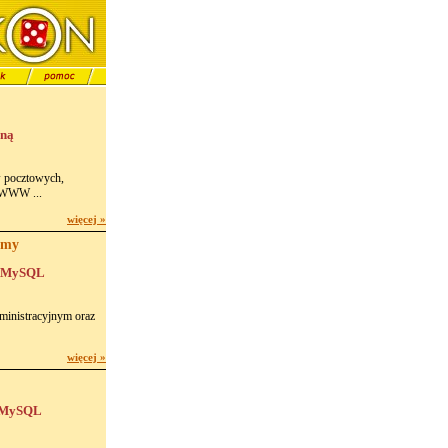
zną
w pocztowych,
 WWW ...
więcej »
rmy
i MySQL
ministracyjnym oraz
więcej »
i MySQL