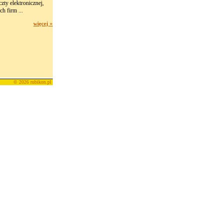
y elektronicznej,
h firm ...
więcej »
© 2026 rubikon.pl