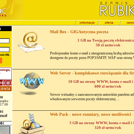
Mail Box - GIGAntyczna poczta
1 GB na Twoją pocztę elektronic
50 zł netto/rok
Profesjonalne konto e-mail z nieograniczoną liczbą adresó
dostępem do poczty przez POP3/SMTP, WAP oraz stronę
Web Server - kompleksowe rozwiązanie dla fi
10 GB na strony WWW, konta e-mail 
600 zł netto/rok
Serwer wirtualny z zaawansowanym autorskim panelem ad
00
wbudowanym serwerem poczty elektronicznej ...
piątku
 17.00
701
Web Pack - nowe rozmiary, nowe możliwości
on.pl
5 GB na strony WWW, konta e-mail 
320 zł netto/rok